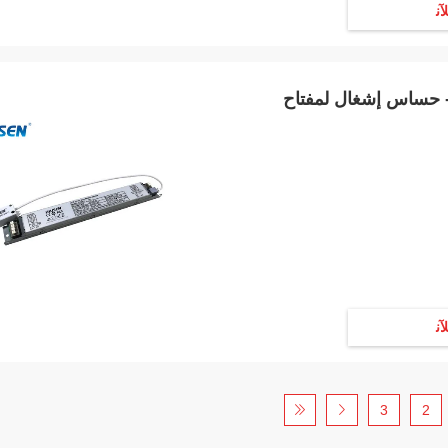
ﻶﻧ
LED فائق النحافة - حساس إشغال لمفتاح
ﻶﻧ
3
2