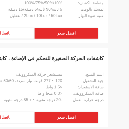
منطقة الكشف:
10%/50%/75%/100%
تمسك بالوقت:
5 ثانية/90 ثانية/5 دقيقة/15 دقيقة
عتبة ضوء النهار:
2Lux / 10Lux / 50Lux / تعطيل
افضل سعر
ﺎﺘﺼﻟ ﺍ
كاشفات الحركة الصغيرة للتحكم في الإضاءة ، كاش
اسم المنتج:
مستشعر حركة الميكروويف
جهد التشغيل:
120 ~ 277 فولت تيار متردد، 50/60 هرتز
طاقة الاستعداد:
<1.5 واط
طاقة الميكروويف:
<0.3 ميجا واط
درجة حرارة العمل:
-20 درجة مئوية ~ + 55 درجة مئوية
افضل سعر
ﺎﺘﺼﻟ ﺍ