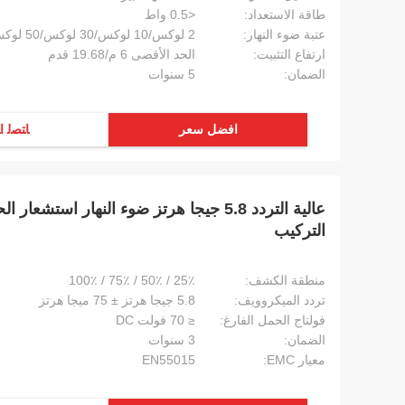
طاقة الاستعداد:
<0.5 واط
عتبة ضوء النهار:
2 لوكس/10 لوكس/30 لوكس/50 لوكس/80 لوكس/120 لوكس/تعطيل
ارتفاع التثبيت:
الحد الأقصى 6 م/19.68 قدم
الضمان:
5 سنوات
افضل سعر
ﺎﺘﺼﻟ ﺍ
عالية التردد 5.8 جيجا هرتز ضوء النهار اس
التركيب
منطقة الكشف:
25٪ / 50٪ / 75٪ / 100٪
تردد الميكروويف:
5.8 جيجا هرتز ± 75 ميجا هرتز
فولتاج الحمل الفارغ:
≤ 70 فولت DC
الضمان:
3 سنوات
معيار EMC:
EN55015