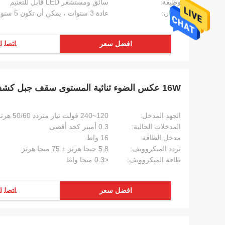
وظيفة:
سائق ومستشعر LED قابل للتعتيم
ضمان:
عادة 3 سنوات ، يمكن أن تكون 5 سنوات
افضل سعر
ﺎﺘﺼﻟ ﺍ
16W عكس الضوء ثنائية المستوى سقف جبل كشف الحركة سلامة التشغيل
الجهد المدخل:
120~240 فولت تيار متردد 50/60 هرتز
المدخلات الحالية:
0.3 أمبير كحد أقصى
مدخل الطاقة:
16 واط
تردد الميكروويف:
5.8 جيجا هرتز ± 75 ميجا هرتز
طاقة الميكروويف:
<0.3 ميجا واط
افضل سعر
ﺎﺘﺼﻟ ﺍ