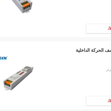
ﻶﻧ
ف الحركة الداخلية
ﻶﻧ