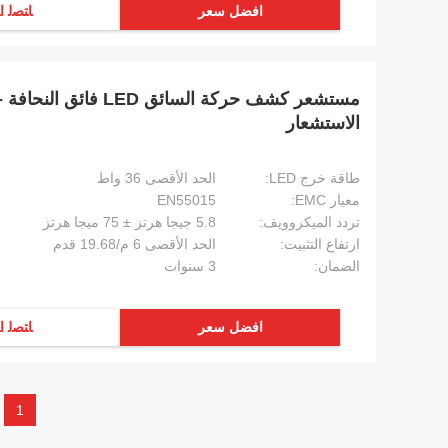
افضل سعر
ﺎﺘﺼﻟ ﺍ
مستشعر كشف حركة السائق 
الاستشعار
طاقة خرج LED:
الحد الأقصى 36 واط
معيار EMC:
EN55015
تردد الميكروويف:
5.8 جيجا هرتز ± 75 ميجا هرتز
ارتفاع التثبيت:
الحد الأقصى 6 م/19.68 قدم
الضمان:
3 سنوات
افضل سعر
ﺎﺘﺼﻟ ﺍ
1