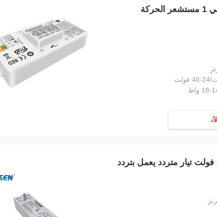
TUV CE RED SAA مستشعر إشغال الإضاءة 2 في 1 مستشعر الحركة
ﻶﻧ
مستشعر الضوء لكاشف الحركة الداخلي 220-240 فولت تيار متردد يعمل بتردد