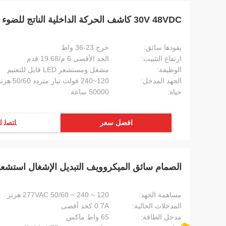
30V 48VDC كاشف الحركة الداخلية الناتج للضوء الخطي
يقودها سائق:
خرج 23-36 واط
ارتفاع التثبيت:
الحد الأقصى 6 م/19.68 قدم
الوظيفة:
مشغل ومستشعر LED قابل للتعتيم
الجهد المدخل:
120~240 فولت تيار متردد 50/60 هرتز
حياة:
50000 ساعة
افضل سعر
ﺎﺘﺼﻟ ﺍ
الصمام سائق الميكروويف التبديل الإشغال استشع
مساهمة الجهد:
120 ~ 240 ~ 277VAC 50/60 هرتز
المدخلات الحالية:
0.7A كحد أقصى
مدخل الطاقة:
65 واط ماكس