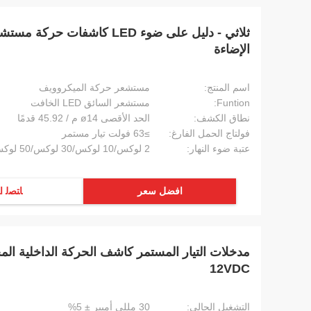
ثلاثي - دليل على ضوء LED كاشفا
الإضاءة
اسم المنتج:
مستشعر حركة الميكروويف
Funtion:
مستشعر السائق LED الخافت
نطاق الكشف:
الحد الأقصى ø14 م / 45.92 قدمًا
فولتاج الحمل الفارغ:
≥63 فولت تيار مستمر
عتبة ضوء النهار:
2 لوكس/10 لوكس/30 لوكس/50 لوكس/80 لوكس/120 لوكس/تعطيل
افضل سعر
ﺎﺘﺼﻟ ﺍ
مدخلات التيار المستمر كاشف الحركة الداخلية الم
12VDC
التشغيل الحالي:
30 مللي أمبير ± 5%