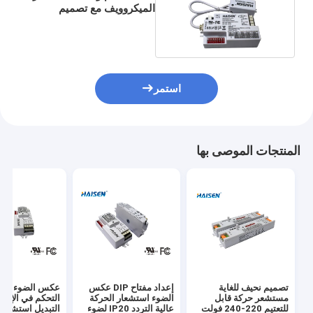
الميكروويف مع تصميم
منفصل
استمر
المنتجات الموصى بها
تصميم نحيف للغاية
إعداد مفتاح DIP عكس
عكس الضوء الح
مستشعر حركة قابل
الضوء استشعار الحركة
التحكم في الإضا
للتعتيم 220-240 فولت
عالية التردد IP20 لضوء
التبديل استشعار 