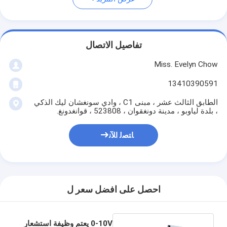
تفاصيل الاتصال
Miss. Evelyn Chow
13410390591
الطابق الثالث عشر ، مبنى C1 ، وادي سونغشان ليك الذكي
، بلدة لياوبو ، مدينة دونغقوان ، 523808 ، قوانغدونغ.
ﺎﺘﺼﻟ ﺍﻶﻧ
احصل على افضل سعر ل
0-10V يعتم وظيفة استشعار