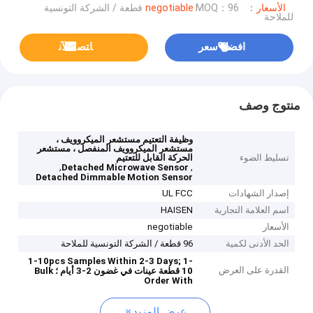
الأسعار：negotiable
MOQ：96 قطعة / الشركة التونسية
للملاحة
افضل سعر
ﺎﺘﺼﻟ ﺍﻶﻧ
منتوج وصف
وظيفة التعتيم مستشعر الميكروويف ،
مستشعر الميكروويف المنفصل ، مستشعر
تسليط الضوء
الحركة القابل للتعتيم
,
,
Detached Microwave Sensor
Detached Dimmable Motion Sensor
إصدار الشهادات
UL FCC
اسم العلامة التجارية
HAISEN
الأسعار
negotiable
الحد الأدنى لكمية
96 قطعة / الشركة التونسية للملاحة
1-10pcs Samples Within 2-3 Days;
1-
القدرة على العرض
10 قطعة عينات في غضون 2-3 أيام ؛
Bulk
Order With
عرض المزيد