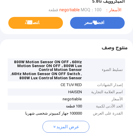
الميكروويف 5.8G
الأسعار：negotiable
MOQ：100 قطعة
افضل سعر
ﺎﺘﺼﻟ ﺍﻶﻧ
منتوج وصف
800W Motion Sensor ON OFF ، 60Hz
Motion Sensor ON OFF ، 800W Lux
تسليط الضوء
Control Motion Sensor
,
,
60Hz Motion Sensor ON OFF Switch
800W Lux Control Motion Sensor
إصدار الشهادات
CE TUV RED
اسم العلامة التجارية
HAISEN
الأسعار
negotiable
الحد الأدنى لكمية
100 قطعة
القدرة على العرض
100000 جهاز كمبيوتر شخصى شهريا
عرض المزيد