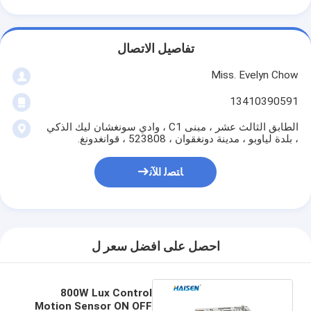
تفاصيل الاتصال
Miss. Evelyn Chow
13410390591
الطابق الثالث عشر ، مبنى C1 ، وادي سونغشان ليك الذكي
، بلدة لياوبو ، مدينة دونغقوان ، 523808 ، قوانغدونغ.
ﺎﺘﺼﻟ ﺍﻶﻧ
احصل على افضل سعر ل
800W Lux Control
Motion Sensor ON OFF