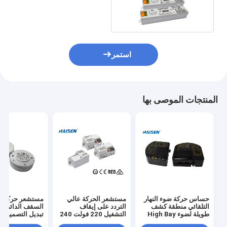
التبديل تردد الميكروويف
5.8G
استمر
المنتجات الموصى بها
حساس حركة ضوء النهار
مستشعر الحركة عالي
مستشعر حركة ض
التلقائي منطقة كشف
التردد على إيقاف
طويلة لضوء High Bay
التشغيل 220 فولت 240
تبديل التصميم ال
فولت يعمل بالتيار المتردد