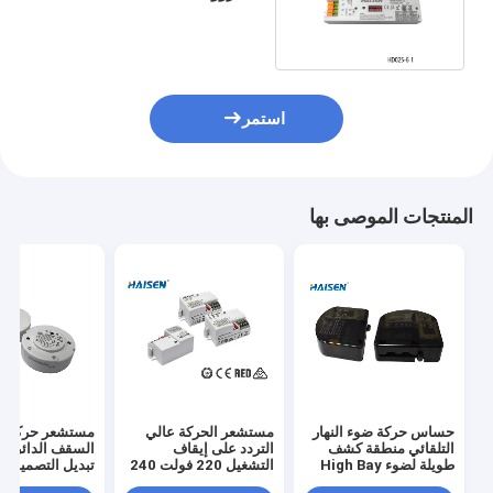
Liner حجم صغير
استمر
المنتجات الموصى بها
حساس حركة ضوء النهار
مستشعر الحركة عالي
مستشعر حركة ض
التلقائي منطقة كشف
التردد على إيقاف
طويلة لضوء High Bay
التشغيل 220 فولت 240
تبديل التصميم ال
فولت يعمل بالتيار المتردد