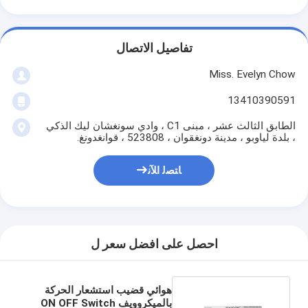
تفاصيل الاتصال
Miss. Evelyn Chow
13410390591
الطابق الثالث عشر ، مبنى C1 ، وادي سونغشان ليك الذكي
، بلدة لياوبو ، مدينة دونغقوان ، 523808 ، قوانغدونغ.
ﺎﺘﺼﻟ ﺍﻶﻧ
احصل على افضل سعر ل
هوائي قضيب استشعار الحركة
بالميكروويف ON OFF Switch