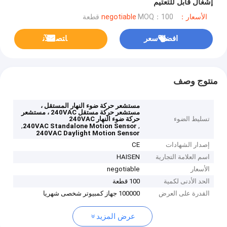
إشغال قابل للتعتيم
الأسعار：negotiable
MOQ：100 قطعة
افضل سعر
ﺎﺘﺼﻟ ﺍﻶﻧ
منتوج وصف
مستشعر حركة ضوء النهار المستقل ،
مستشعر حركة مستقل 240VAC ، مستشعر
تسليط الضوء
حركة ضوء النهار 240VAC
,
,
240VAC Standalone Motion Sensor
240VAC Daylight Motion Sensor
إصدار الشهادات
CE
اسم العلامة التجارية
HAISEN
الأسعار
negotiable
الحد الأدنى لكمية
100 قطعة
القدرة على العرض
100000 جهاز كمبيوتر شخصى شهريا
عرض المزيد