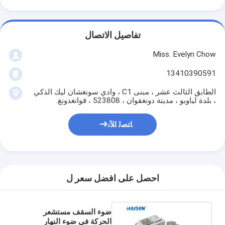
تفاصيل الاتصال
Miss. Evelyn Chow
13410390591
الطابق الثالث عشر ، مبنى C1 ، وادي سونغشان ليك الذكي
، بلدة لياوبو ، مدينة دونغقوان ، 523808 ، قوانغدونغ.
ﺎﺘﺼﻟ ﺍﻶﻧ
احصل على افضل سعر ل
ضوء السقف مستشعر
الحركة في ضوء النهار