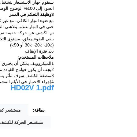
سيقوم جهاز الاستشعار بتشغيل المنطقة ، يبقى 
الضوء إلى 100% الوضوح الوضوح داخل وقت الإنتظار
3وظيفة التحكم في الممر
مع ضوء النهار الكافي، مع غير ك
حتى في النهار عندما يتلاشى ال
تم الكشف عن حركة خفيفة تم
يبقى الضوء مغلق، مستوى التخ
(10٪، 20٪، 30٪ أو 50٪)
بعد فترة الإيقاف
ملاحظات المستخدم:
1الميكروويف يمكن أن يخترق الجدران أو الزجاج رقيقة أكثر من 20 سم وتخفيف إذا كان أكثر من 20 سم.
2يجب أن يكون فولتاج القيادة مستقراً ويتحرك ضمن نطاق 10٪.
3منطقة الكشف سوف تتأثر بسرعة الحركة، ارتفاع التثبيت وحجم الحركة.
4إجراء الاختبار في الأيام المشمسة دون مظلة المصباح التي ستؤثر على قيمة لوكس المختبرة.
HD02V 1.pdf
بطاقة:
مستشعر كشف ا
مستشعر الحركة للكشف V PWM