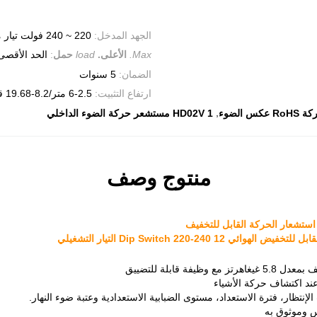
الجهد المدخل:
220 ~ 240 فولت تيار متردد 50/60 هرتز
Max.
الأعلى.
load
حمل
:
الحد الأقصى 400 و
الضمان:
5 سنوات
ارتفاع التثبيت:
2.5-6 متر/8.2-19.68 قدم (مثبتة على السقف)
,
س الضوء
HD02V 1 مستشعر حركة الضوء الداخلي
منتوج وصف
 Dip Switch 220-240 التيار التشغيلي