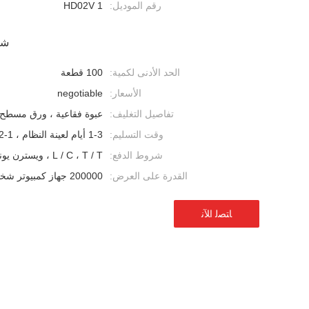
رقم الموديل:
HD02V 1
شر
الحد الأدنى لكمية:
100 قطعة
الأسعار:
negotiable
تفاصيل التغليف:
عبوة فقاعية ، ورق مسطح 
وقت التسليم:
1-3 أيام لعينة النظام ، 1-2 أسابيع للطلب بالجملة
شروط الدفع:
L / C ، T / T ، ويسترن يونيون
القدرة على العرض:
200000 جهاز كمبيوتر شخصى شهريا
ﺎﺘﺼﻟ ﺍﻶﻧ