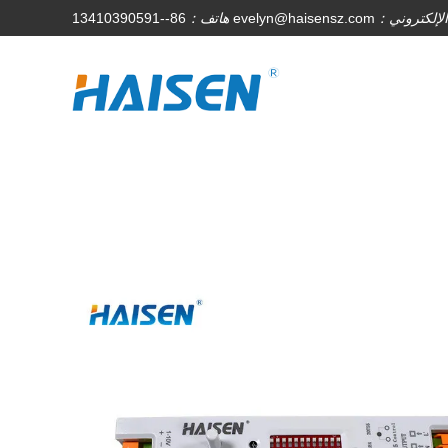
 الإلكتروني：
evelyn@haisensz.com
هاتف：
86--13410390591