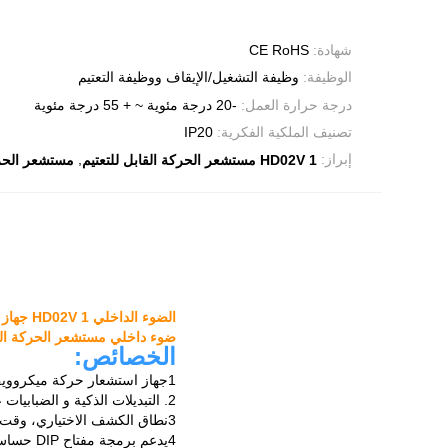
شهادة:
CE RoHS
الوظيفة:
وظيفة التشغيل/الإيقاف ووظيفة التعتيم
درجة حرارة العمل:
-20 درجة مئوية ~ + 55 درجة مئوية
تصنيف الملكية الفكرية:
IP20
,
إبراز:
HD02V 1 مستشعر الحركة القابل للتعتيم
مستشعر الحركة RoHS عك
الضوء الداخلي HD02V 1 جهاز استشعار الحركة القابل للتخفيف
ضوء داخلي مستشعر الحركة القابل للتخفيض الهوائي 12
الخصائص:
1جهاز استشعار حركة ميكروويف بمعدل 5.8 غيغاهرتز مع وظيفة قابلة للتضييق
2. التبديلات الذكية و الضبابيات عند اكتشاف حركة الأشياء
3نطاق الكشف الاختياري، وقت الإنتظار، فترة الاستعداد، مستوى الضبابية الاستعدادية وعتبة ضوء النهار.
4يدعم برمجة مفتاح DIP حساس وموثوق به