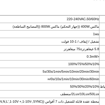
220-240VAC،50/60Hz
ماكس.400W ((جهاز التحكم) ماكس.800W ((المصابيح الساطعة)
1w
≤
تشغيل / إيقاف / 1-10 فولت
5.8 غيغاهرتز
±
75 ميغاهرتز
<0.3mW
10%/50%/75%/100%
5s/30s/1min/5min/10min/20min/30min
∞
0s/10s/1min/10min/30min/60min/
ياط
10%/20%/30%/50%
2Lux/10Lux/50Lux/منعطف
محطة عقدة قابلة للشغيل ذات 7 أقواس ((L,N,N,L',1-10V +,1-10V-,SYNC) للكابل 1.5mm2