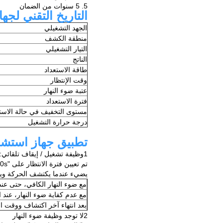
5. 5 سنوات من الضمان
التاريخ التقني لجه
الجهد التشغيلي
منطقة الكشف
التيار التشغيلي
الناتج
طاقة الاستعداد
وقت الإنتظار
عتبة ضوء النهار
فترة الاستعداد
مستوى التخفيف في حالة الاست
درجة حرارة التشغيل
تطبيق جهاز استشعا
1وظيفة تشغيل / إيقاف تلقائي:
تم تعيين فترة الانتظار على "0s"،
يضيء عندما يكتشف الحركة ويطفئ
مع ضوء النهار الكافي، حتى عن
مع عدم كفاية ضوء النهار، عند ا
بعد انتهاء آخر اكتشاف ووقت ال
2لا توجد وظيفة ضوء النهار