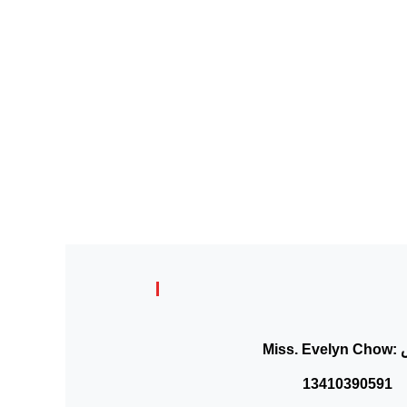
 7.5V
n Off
utput
:
Miss. Evelyn Chow
13410390591