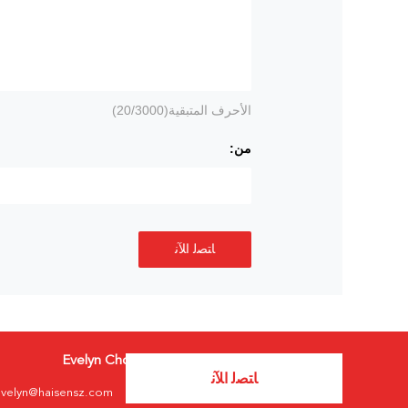
الأحرف المتبقية(
/3000)
20
من:
ﺎﺘﺼﻟ ﺍﻶﻧ
Evelyn Chow
ﺎﺘﺼﻟ ﺍﻶﻧ
velyn@haisensz.com