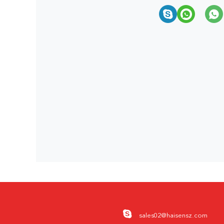
sales02@haisensz.com