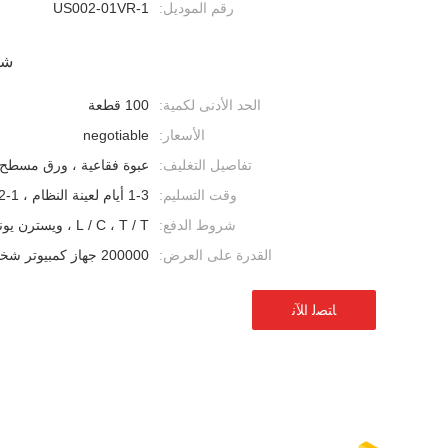
رقم الموديل:
US002-01VR-1
شر
الحد الأدنى لكمية:
100 قطعة
الأسعار:
negotiable
تفاصيل التغليف:
عبوة فقاعية ، ورق مسطح 
وقت التسليم:
1-3 أيام لعينة النظام ، 1-2 أسابيع للطلب بالجملة
شروط الدفع:
L / C ، T / T ، ويسترن يونيون
القدرة على العرض:
200000 جهاز كمبيوتر شخصى شهريا
ﺎﺘﺼﻟ ﺍﻶﻧ