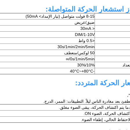
از استشعار الحركة المتواصلة:
8-15 فولت متواصل (تيار الإمداد> 50mA)
ضيق/عريض
< 30mA
DIM/1-10V
<0.5 واط
30s/1min/2min/5min
50 لوكس/منعطف
0s/1min/5min/∞
عداد
10%/30%
-40°C~+80°C
ر الحركة المتردد:
 بعد مغادرة الناس ليلاً. التطبيقات: الممر، الدرج.
دما يتم اكتشاف الحركة، يبقى الضوء مغلق.
كتشاف الحركة، الضوء ON.
احتفاظ الحالي، إطفاء الضوء.