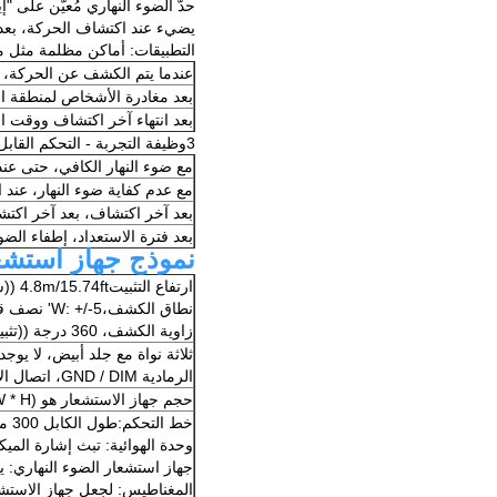
حدّ الضوء النهاري مُعيّن على "إ
يضيء عند اكتشاف الحركة، بعد 
التطبيقات: أماكن مظلمة مثل 
عندما يتم الكشف عن الحركة، سيقوم 
بعد مغادرة الأشخاص لمنطقة الكشف، يبقى الض
بعد انتهاء آخر اكتشاف ووقت ال
3وظيفة التجربة - التحكم القابل للتخفيف / وظيفة الممر
مع ضوء النهار الكافي، حتى عن
مع عدم كفاية ضوء النهار، عند ا
بعد آخر اكتشاف، بعد آخر اكتشاف، إلى م
بعد فترة الاستعداد، إطفاء الضو
نموذج جهاز استشعا
ارتفاع التثبيت4.8m/15.74ft ((سقف مثبت)
نطاق الكشف،W: +/-5' نصف قطر؛N: +/-2.5' (مثبتة في السقف)
زاوية الكشف، 360 درجة ((تثبيت السقف) ؛ < 150 درجة (تثبيت الجدار)
الرمادية GND / DIM، اتصال الأسلاك الأرجوانية DIM +
حجم جهاز الاستشعار هو (L * W * H) 66 * 20.5 * 12.1mm
خط التحكم:طول الكابل 300 ملم ، أسود 12 فولت ،DIM + الأرجواني ، DIM الأصفر
وحدة الهوائية: تبث إشارة الم
جهاز استشعار الضوء النهاري: 
المغناطيس: لجعل جهاز الاستش