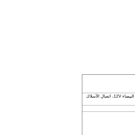
ثلاثة نواة مع جلد أبيض، لا يوجد محطة PH2.0 إضافية، طول الأسلاك US002-01VR-1 60mm، اتصال الأسلاك البيضاء 12V، اتصال الأسلاك