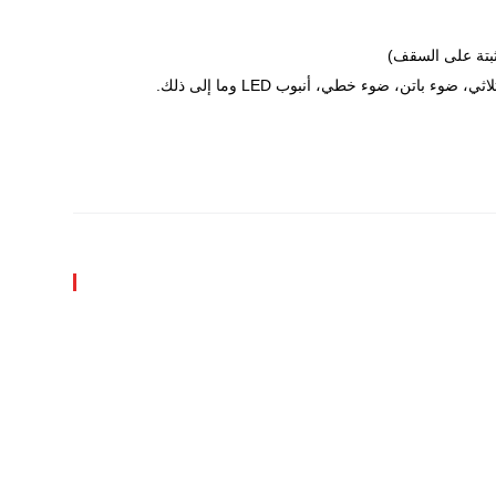
ء باتن، ضوء خطي، أنبوب LED وما إلى ذلك.