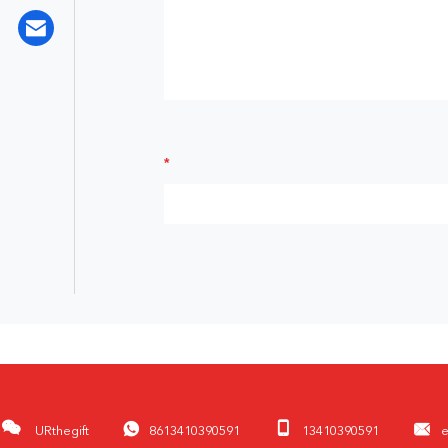
URthegift
8613410390591
13410390591
e