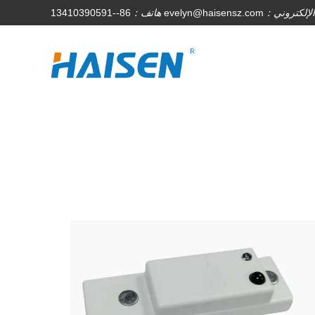
 الإلكتروني：
evelyn@haisensz.com
هاتف：
86--13410390591