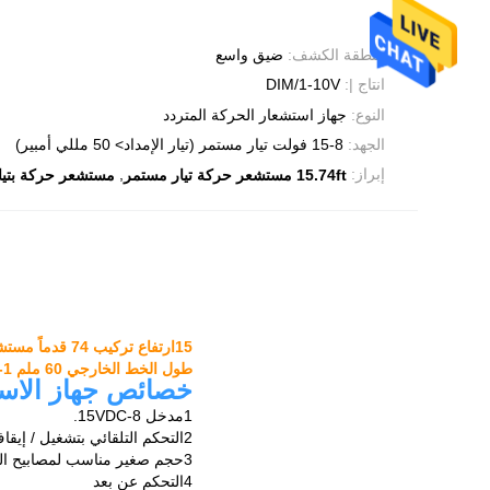
منطقة الكشف:
ضيق واسع
انتاج |:
DIM/1-10V
النوع:
جهاز استشعار الحركة المتردد
الجهد:
8-15 فولت تيار مستمر (تيار الإمداد> 50 مللي أمبير)
,
إبراز:
15.74ft مستشعر حركة تيار مستمر
مستشعر حركة بتيار م
15ارتفاع تركيب 74 قدماً مستشعر الحركة المتردد طول الخط الخارجي 60 ملم
طول الخط الخارجي 60 ملم 1-10 فولت الضباب 15.74 قدم جهاز استشعار حركة ارتفاع تركيب
خصائص جهاز الاست
1مدخل 8-15VDC.
2التحكم التلقائي بتشغيل / إيقاف جهاز استشعار ضوء النهار
3حجم صغير مناسب لمصابيح السقف، ضوء الدرج، أنبوب LED، الخ
4التحكم عن بعد