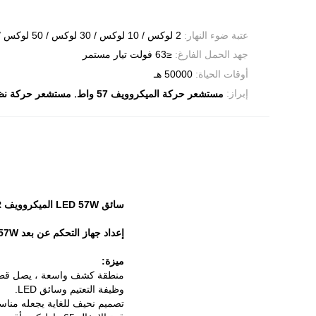
عتبة ضوء النهار:
2 لوكس / 10 لوكس / 30 لوكس / 50 لوكس / 80 لوكس / 120 لوكس / تعطيل
جهد الحمل الفارغ:
≤63 فولت تيار مستمر
أوقات الحياة:
50000 هـ
,
إبراز:
مستشعر حركة الميكروويف 57 واط
مستشعر حركة نظام ال
سائق LED 57W الميكروويف PIR مستشعر الحركة إعداد التحكم عن بعد
إعداد جهاز التحكم عن بعد LED Driver Microwave Movement Sensor 57W
ميزة:
منطقة كشف واسعة ، يصل قطرها إلى 
وظيفة التعتيم وسائق LED.
تصميم نحيف للغاية يجعله مناسب