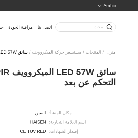
Arabic
اتصل بنا
مراقبة الجودة
جو
منزل
/
المنتجات
/
مستشعر حركة الميكروويف
/
سائق LED 57W الميكروويف PIR مستشعر الحركة إعداد التحكم عن بعد
التحكم عن بعد
مكان المنشأ:
الصين
اسم العلامة التجارية:
HAISEN
إصدار الشهادات:
CE TUV RED