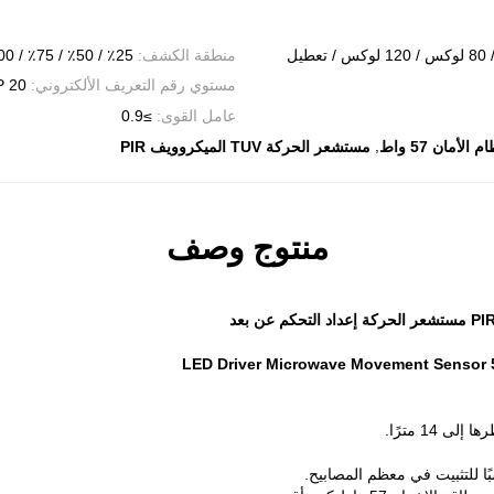
منطقة الكشف:
25٪ / 50٪ / 75٪ / 100٪
مستوي رقم التعريف الألكتروني:
P 20
عامل القوى:
≥0.9
,
أمان 57 واط
مستشعر الحركة TUV الميكروويف PIR
منتوج وصف
14 مترًا.
ًا للتثبيت في معظم المصابيح.