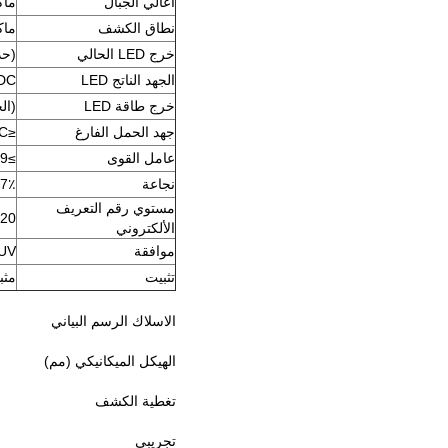
اعالي الجبال
ماكس
نطاق الكشف
ماكس
خرج LED الحالي
(حد أ
الجهد الناتج LED
 DC
خرج طاقة LED
(الح
جهد الحمل الفارغ
≤63VDC (الحد الأقصى)
عامل القوى
≥0.9
نجاعة
87٪ (كحد أ
مستوي رقم التعريف
P20
الألكتروني
موافقة
 TUV
تثبيت
مثب
الاسلاك الرسم البياني
الهيكل الميكانيكي (مم)
تغطية الكشف
تجريبي