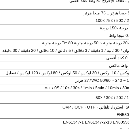
 هرتز
25٪ / 
T درجة مئوية
 أقصى
277V هرتز
0S / 10s / 30s / 1min / 5min / 10min / 30min / 
10٪ / 2
OVP ، OCP ، OTP
EN550
EN61347-1 EN61347-2-13 EN6059