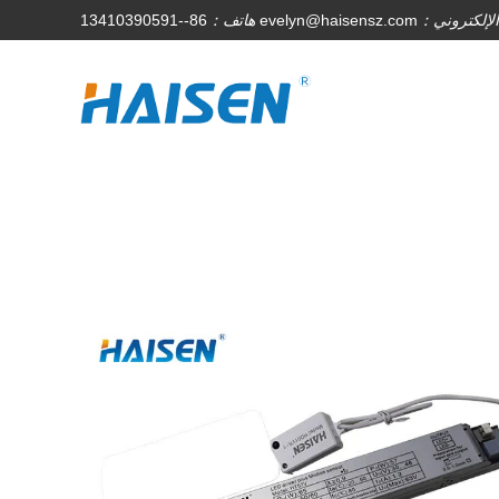
 الإلكتروني：
evelyn@haisensz.com
هاتف：
86--13410390591