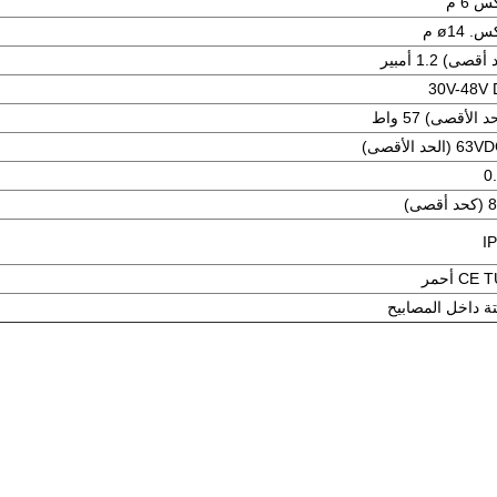
 6 م
. ø14 م
قصى) 1.2 أمبير
30V-48V
د الأقصى) 57 واط
قصى)
I
CE أحمر
تة داخل المصابيح