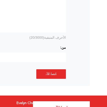
الأحرف المتبقية(
/3000)
20
من:
ﺎﺘﺼﻟ ﺍﻶﻧ
Evelyn Chow