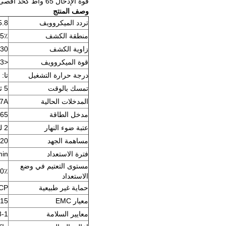
قوة الإدخال 65 واط كحد أقصى ، طاقة الإخراج 57 واط كحد أقصى.
وصف المنتج
تردد الميكروويف
5.8 جيجا هرتز ± 75 ميجا
منطقة الكشف
50٪ / 75٪ 100٪
زاوية الكشف
30 درجة -150 درجة
قوة الميكروويف
<0.3 ميجا واط
درجة حرارة التشغيل
تا: -20 درجة مئوية ~ 50 درجة مئوية c: 80
تمسك بالوقت
5 ثوان / 30 ثانية / 1 دقيقة / 3 دقائق / 5 دقائق / 10 دقائق / 20 دقيقة / 30 دقيقة
المدخلات الحالية
0.7A كحد
مدخل الطاقة
65 واط ماكس
عتبة ضوء النهار
2 لوكس / 10 لوكس / 30 لوكس / 50 لوكس / 80 لوكس / 120 لوكس / تعطيل
مساهمة الجهد
120 ~ 240 ~ AC 50/60
فترة الاستعداد
+ ∞
مستوى التعتيم في وضع
0٪ / 30٪ / 50٪
الاستعداد
حماية غير طبيعية
SCP: استرداد تلقائي ، 
معيار EMC
15
معايير السلامة
8-1