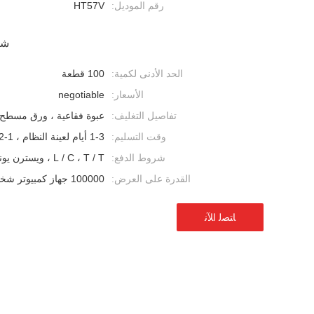
رقم الموديل:
HT57V
شر
الحد الأدنى لكمية:
100 قطعة
الأسعار:
negotiable
تفاصيل التغليف:
عبوة فقاعية ، ورق مسطح
وقت التسليم:
1-3 أيام لعينة النظام ، 1-2 أسابيع للطلب بالجملة
شروط الدفع:
L / C ، T / T ، ويسترن يونيون
القدرة على العرض:
100000 جهاز كمبيوتر شخصى شهريا
ﺎﺘﺼﻟ ﺍﻶﻧ