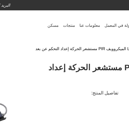
البريد
لة في المعمل
معلومات عنا
منتجات
مسكن
سائق LED 57W الميكروويف PIR مستشعر الحركة إعداد
تفاصيل المنتج: