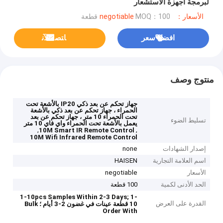
لبرمجة أجهزة الاستشعار
الأسعار：negotiable
MOQ：100 قطعة
افضل سعر
ﺎﺘﺼﻟ ﺍﻶﻧ
منتوج وصف
جهاز تحكم عن بعد ذكي IP20 بالأشعة تحت
الحمراء ، جهاز تحكم عن بعد ذكي بالأشعة
تحت الحمراء 10 متر ، جهاز تحكم عن بعد
تسليط الضوء
يعمل بالأشعة تحت الحمراء واي فاي 10 متر
,
,
10M Smart IR Remote Control
10M Wifi Infrared Remote Control
إصدار الشهادات
none
اسم العلامة التجارية
HAISEN
الأسعار
negotiable
الحد الأدنى لكمية
100 قطعة
1-10pcs Samples Within 2-3 Days;
1-
القدرة على العرض
10 قطعة عينات في غضون 2-3 أيام ؛
Bulk
Order With