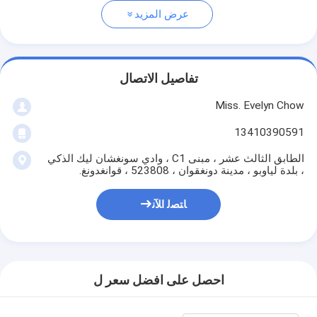
عرض المزيد
تفاصيل الاتصال
Miss. Evelyn Chow
13410390591
الطابق الثالث عشر ، مبنى C1 ، وادي سونغشان ليك الذكي
، بلدة لياوبو ، مدينة دونغقوان ، 523808 ، قوانغدونغ.
ﺎﺘﺼﻟ ﺍﻶﻧ
احصل على افضل سعر ل