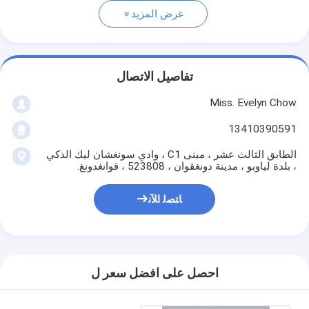
عرض المزيد
تفاصيل الاتصال
Miss. Evelyn Chow
13410390591
الطابق الثالث عشر ، مبنى C1 ، وادي سونغشان ليك الذكي
، بلدة لياوبو ، مدينة دونغقوان ، 523808 ، قوانغدونغ.
ﺎﺘﺼﻟ ﺍﻶﻧ
احصل على افضل سعر ل