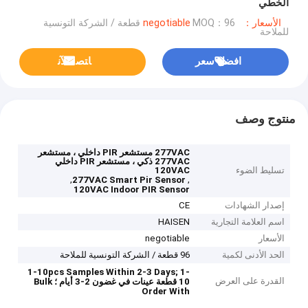
الخطي
الأسعار：negotiable
MOQ：96 قطعة / الشركة التونسية
للملاحة
افضل سعر
ﺎﺘﺼﻟ ﺍﻶﻧ
منتوج وصف
277VAC مستشعر PIR داخلي ، مستشعر
277VAC ذكي ، مستشعر PIR داخلي
تسليط الضوء
120VAC
,
,
277VAC Smart Pir Sensor
120VAC Indoor PIR Sensor
إصدار الشهادات
CE
اسم العلامة التجارية
HAISEN
الأسعار
negotiable
الحد الأدنى لكمية
96 قطعة / الشركة التونسية للملاحة
1-10pcs Samples Within 2-3 Days;
1-
القدرة على العرض
10 قطعة عينات في غضون 2-3 أيام ؛
Bulk
Order With