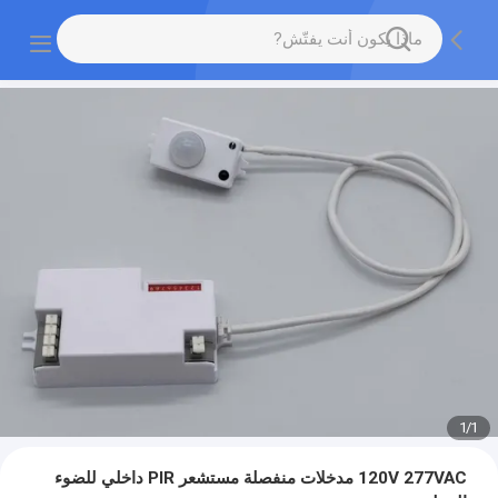
1
/
1
120V 277VAC مدخلات منفصلة مستشعر PIR داخلي للضوء