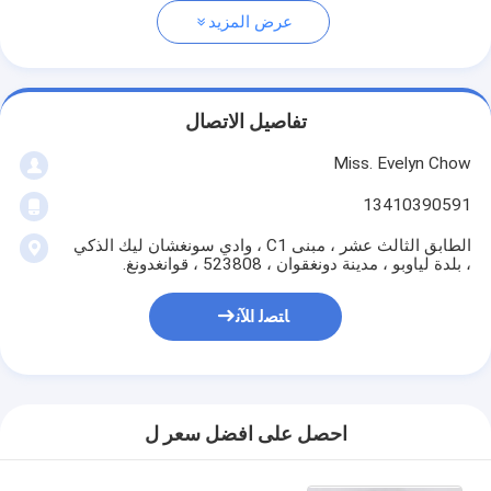
عرض المزيد
تفاصيل الاتصال
Miss. Evelyn Chow
13410390591
الطابق الثالث عشر ، مبنى C1 ، وادي سونغشان ليك الذكي
، بلدة لياوبو ، مدينة دونغقوان ، 523808 ، قوانغدونغ.
ﺎﺘﺼﻟ ﺍﻶﻧ
احصل على افضل سعر ل