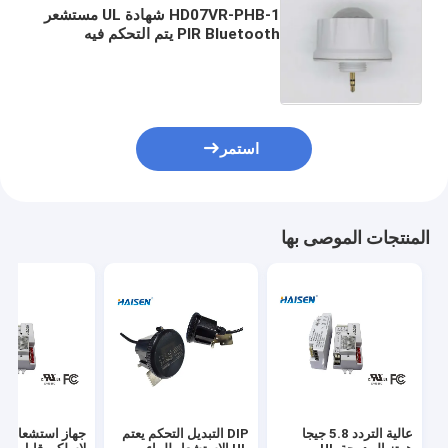
HD07VR-PHB-1 شهادة UL مستشعر
PIR Bluetooth يتم التحكم فيه
بوظيفة عكس الضوء
استمر
المنتجات الموصى بها
عالية التردد 5.8 جيجا
DIP التبديل التحكم يعتم
جهاز 