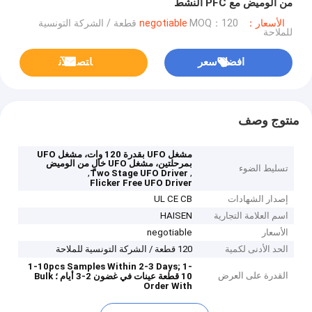
من الوميض مع PFC النشط
الأسعار：negotiable
MOQ：120 قطعة / الشركة التونسية
للملاحة
افضل سعر
ﺎﺘﺼﻟ ﺍﻶﻧ
منتوج وصف
مشغل UFO بقدرة 120 وات، مشغل UFO
بمرحلتين، مشغل UFO خالٍ من الوميض
تسليط الضوء
,
,
Two Stage UFO Driver
Flicker Free UFO Driver
إصدار الشهادات
UL CE CB
اسم العلامة التجارية
HAISEN
الأسعار
negotiable
الحد الأدنى لكمية
120 قطعة / الشركة التونسية للملاحة
1-10pcs Samples Within 2-3 Days;
1-
القدرة على العرض
10 قطعة عينات في غضون 2-3 أيام ؛
Bulk
Order With