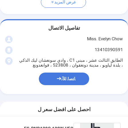
عرض المزيد
تفاصيل الاتصال
Miss. Evelyn Chow
13410390591
الطابق الثالث عشر ، مبنى C1 ، وادي سونغشان ليك الذكي
، بلدة لياوبو ، مدينة دونغقوان ، 523808 ، قوانغدونغ.
ﺎﺘﺼﻟ ﺍﻶﻧ
احصل على افضل سعر ل