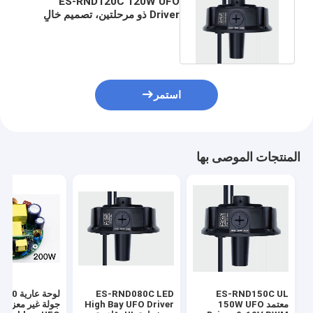
ES-RND120C 120W UFO
Driver ذو مرحلتين، تصميم خالٍ
من الوميض مع PFC النشط
استمر
المنتجات الموصى بها
ES-RND150C UL
ES-RND080C LED
ل
معتمد 150W UFO
High Bay UFO Driver
جولة غير معزولة