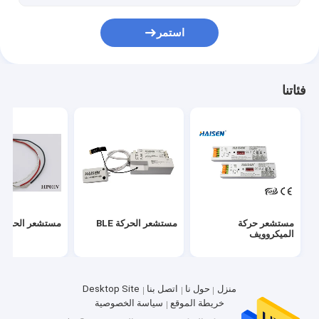
سائق UFO
استمر
فئاتنا
مستشعر حركة
مستشعر الحركة BLE
مستشعر الحركة PIR
الميكروويف
منزل
حول نا
اتصل بنا
Desktop Site
خريطة الموقع
سياسة الخصوصية