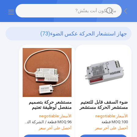
جهاز استشعار الحركة عكس الضوء
(73)
ضوء السقف قابل للتعتيم
مستشعر حركة بتصميم
مستشعر الحركة مستشعر
منفصل لوظيفة تعتيم
الحركة DIP ضبط زاوية
الضوء الخطي
الأسعار:
negotiable
الأسعار:
negotiable
الكشف 30 درجة - 150
100 قطعة
MOQ:
96 قطعة / الشركة التونسية للملاحة
MOQ:
درجة
أحصل على آخر سعر
أحصل على آخر سعر