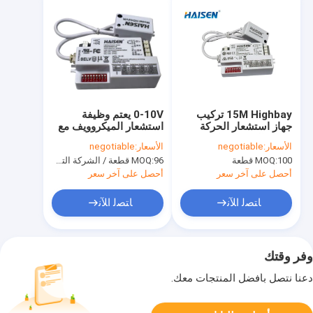
15M Highbay تركيب
0-10V يعتم وظيفة
جهاز استشعار الحركة
استشعار الميكروويف مع
عكس الضوء شهادة TUV
تصميم منفصل
الأسعار:
negotiable
الأسعار:
negotiable
RED CE
100 قطعة
MOQ:
96 قطعة / الشركة التونسية للملاحة
MOQ:
أحصل على آخر سعر
أحصل على آخر سعر
ﺎﺘﺼﻟ ﺍﻶﻧ
ﺎﺘﺼﻟ ﺍﻶﻧ
وفر وقتك
دعنا نتصل بأفضل المنتجات معك.