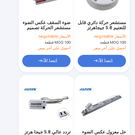
معلومات عنا
جولة في المعمل
مستشعر حركة دائري قابل
ضوء السقف عكس الضوء
للتعتيم 5.8 جيجاهرتز
مستشعر الحركة تصميم
مراقبة الجودة
مصباح لوحة مناسب مزود
مدمج 220-240 فولت
الأسعار:
negotiable
الأسعار:
negotiable
بحركة الميكروويف
تيار متردد
100 قطعة
MOQ:
100 قطعة
MOQ:
اتصل بنا
أحصل على آخر سعر
أحصل على آخر سعر
اطلب اقتباس
ﺎﺘﺼﻟ ﺍﻶﻧ
ﺎﺘﺼﻟ ﺍﻶﻧ
مستشعر حركة الميكروويف
مستشعر الحركة BLE
مستشعر الحركة PIR
جهاز استشعار الحركة عكس الضوء
حل معزول عكس الضوء
تردد عالي 5.8 جيجا هرتز