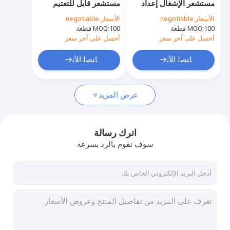
مستشعر الإشغال إعداد
مستشعر قابل للتعتيم
مستشعر الحركة ON OFF
التحكم عن بعد تصميم
تصميم مدمج 12VDC 5
الأسعار:
negotiable
الأسعار:
negotiable
البيانات
ضمان
100 قطعة
MOQ:
سائق الطوارئ LED نسخة UL
100 قطعة
MOQ:
أحصل على آخر سعر
أحصل على آخر سعر
مستشعر UL
ﺎﺘﺼﻟ ﺍﻶﻧ
ﺎﺘﺼﻟ ﺍﻶﻧ
جهاز استشعار الحركة DC
عرض المزيد
مستشعر حركة دالي
مستشعر IC
اترك رسالة
مستشعر ضوء النهار الكهروضوئي
سوف نقوم بالرد بسرعة
سائق استشعار الحركة
جهاز تحكم عن بعد ذكي عالمي
سائق الطوارئ LED نسخة CE