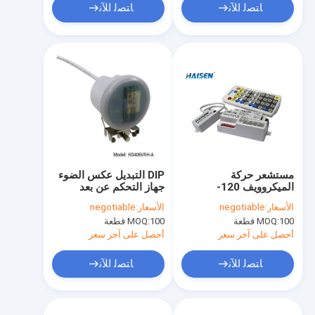
ﺎﺘﺼﻟ ﺍﻶﻧ
ﺎﺘﺼﻟ ﺍﻶﻧ
مستشعر حركة
DIP التبديل عكس الضوء
الميكروويف 120-
جهاز التحكم عن بعد
277VAC يعمل بتردد 5.8
استشعار الحركة لضوء
الأسعار:
negotiable
الأسعار:
negotiable
جيجا هرتز للضوء ثلاثي
خليج عالية
100 قطعة
MOQ:
100 قطعة
MOQ:
السقف
أحصل على آخر سعر
أحصل على آخر سعر
ﺎﺘﺼﻟ ﺍﻶﻧ
ﺎﺘﺼﻟ ﺍﻶﻧ