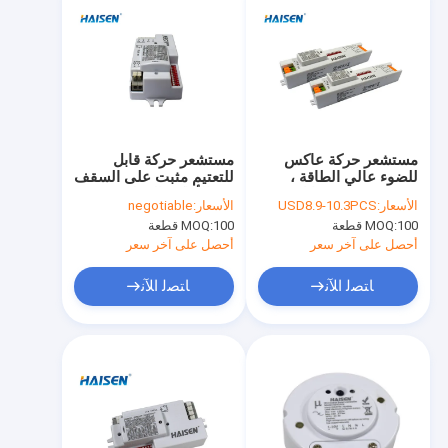
مستشعر حركة عاكس
مستشعر حركة قابل
للضوء عالي الطاقة ،
للتعتيم مثبت على السقف
مستشعر قرص قابل
في الأماكن المغلقة 50
الأسعار:
USD8.9-10.3PCS
الأسعار:
negotiable
للتعتيم للضوء ثلاثي
60 هرتز تصميم مضغوط
100 قطعة
MOQ:
100 قطعة
MOQ:
السقف
أحصل على آخر سعر
أحصل على آخر سعر
ﺎﺘﺼﻟ ﺍﻶﻧ
ﺎﺘﺼﻟ ﺍﻶﻧ
مسكن
منتجات
أشرطة فيديو