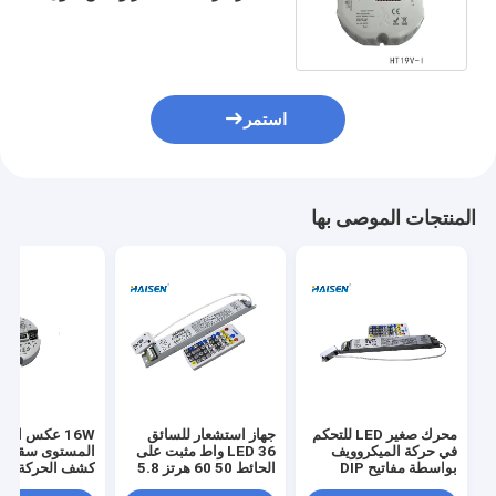
مستشعر داس
استمر
المنتجات الموصى بها
محرك صغير LED للتحكم
جهاز استشعار للسائق
16W عكس الضو
في حركة الميكروويف
LED 36 واط مثبت على
المستوى سقف 
بواسطة مفاتيح DIP
الحائط 50 60 هرتز 5.8
كشف الحركة سل
جيجاهرتز تردد
التشغيل