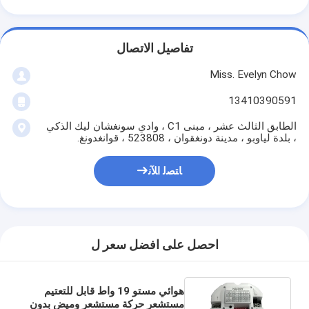
تفاصيل الاتصال
Miss. Evelyn Chow
13410390591
الطابق الثالث عشر ، مبنى C1 ، وادي سونغشان ليك الذكي
، بلدة لياوبو ، مدينة دونغقوان ، 523808 ، قوانغدونغ.
ﺎﺘﺼﻟ ﺍﻶﻧ
احصل على افضل سعر ل
هوائي مستو 19 واط قابل للتعتيم
مستشعر حركة مستشعر وميض بدون