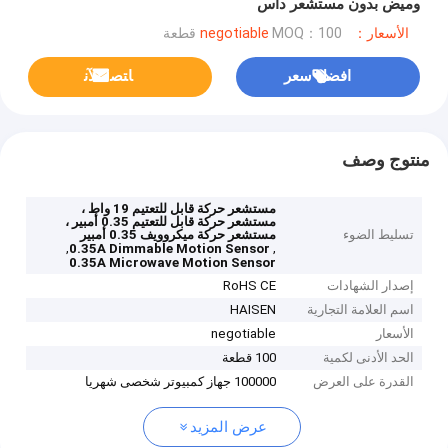
وميض بدون مستشعر داس
الأسعار：negotiable
MOQ：100 قطعة
افضل سعر
ﺎﺘﺼﻟ ﺍﻶﻧ
منتوج وصف
مستشعر حركة قابل للتعتيم 19 واط ،
مستشعر حركة قابل للتعتيم 0.35 أمبير ،
تسليط الضوء
مستشعر حركة ميكروويف 0.35 أمبير
,
,
0.35A Dimmable Motion Sensor
0.35A Microwave Motion Sensor
إصدار الشهادات
RoHS CE
اسم العلامة التجارية
HAISEN
الأسعار
negotiable
الحد الأدنى لكمية
100 قطعة
القدرة على العرض
100000 جهاز كمبيوتر شخصى شهريا
عرض المزيد