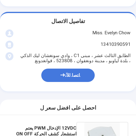
تفاصيل الاتصال
Miss. Evelyn Chow
13410390591
الطابق الثالث عشر ، مبنى C1 ، وادي سونغشان ليك الذكي
، بلدة لياوبو ، مدينة دونغقوان ، 523808 ، قوانغدونغ.
ﺎﺘﺼﻟ ﺍﻶﻧ
احصل على افضل سعر ل
12VDC الإدخال PWM يعتم
استشعار كشف الحركة ON OFF