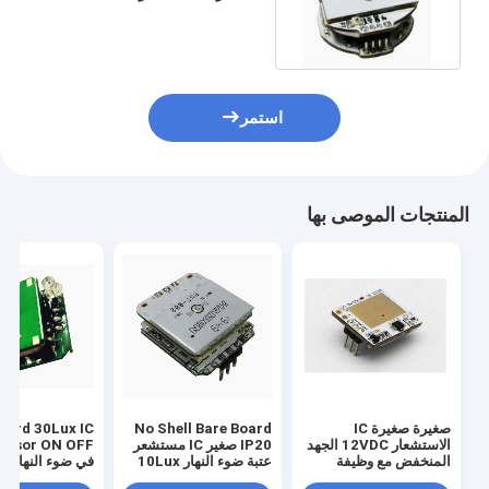
التحكم
استمر
المنتجات الموصى بها
صغيرة صغيرة IC
No Shell Bare Board
oard 30Lux IC
الاستشعار 12VDC الجهد
IP20 صغير IC مستشعر
المنخفض مع وظيفة
عتبة ضوء النهار 10Lux
في ضوء النهار 
التبديل OFF
الحركة