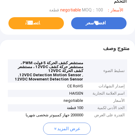
التحكم
الأسعار：negotiable
MOQ：100 قطعة
افضل سعر
ﺎﺘﺼﻟ ﺍﻶﻧ
منتوج وصف
مستشعر كشف الحركة 5 فولت PWM ،
مستشعر حركة كشف 12VDC ، مستشعر
تسليط الضوء
كشف الحركة 12VDC
,
,
12VDC Detection Motion Sensor
12VDC Movement Detection Sensor
إصدار الشهادات
CE RoHS
اسم العلامة التجارية
HAISEN
الأسعار
negotiable
الحد الأدنى لكمية
100 قطعة
القدرة على العرض
200000 جهاز كمبيوتر شخصى شهريا
عرض المزيد