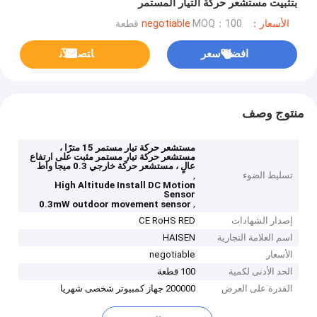
بتثبيت مستشعر حركة التيار المستمر
الأسعار：negotiable
MOQ：100 قطعة
افضل سعر
ﺎﺘﺼﻟ ﺍﻶﻧ
منتوج وصف
مستشعر حركة تيار مستمر 15 مترًا ،
مستشعر حركة تيار مستمر مثبت على ارتفاع
عالٍ ، مستشعر حركة خارجي 0.3 ميجا واط
تسليط الضوء
,
High Altitude Install DC Motion
Sensor
,
0.3mW outdoor movement sensor
إصدار الشهادات
CE RoHS RED
اسم العلامة التجارية
HAISEN
الأسعار
negotiable
الحد الأدنى لكمية
100 قطعة
القدرة على العرض
200000 جهاز كمبيوتر شخصى شهريا