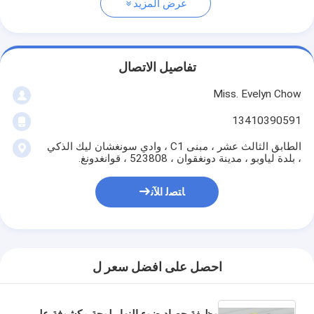
عرض المزيد
تفاصيل الاتصال
Miss. Evelyn Chow
13410390591
الطابق الثالث عشر ، مبنى C1 ، وادي سونغشان ليك الذكي
، بلدة لياوبو ، مدينة دونغقوان ، 523808 ، قوانغدونغ.
ﺎﺘﺼﻟ ﺍﻶﻧ
احصل على افضل سعر ل
وظيفة حصاد ضوء النهار لوحة مكشوفة على