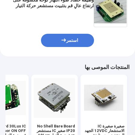
ارتفاع عالٍ قم بتثبيت مستشعر حركة التيار
المستمر
استمر
المنتجات الموصى بها
صغيرة صغيرة IC
No Shell Bare Board
oard 30Lux IC
الاستشعار 12VDC الجهد
IP20 صغير IC مستشعر